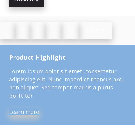
1
2
3
…
16
Next
Product Highlight
Lorem ipsum dolor sit amet, consectetur
adipiscing elit. Nunc imperdiet rhoncus arcu
non aliquet. Sed tempor mauris a purus
porttitor
Learn more