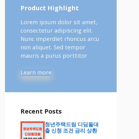
Product Highlight
Lorem ipsum dolor sit amet,
consectetur adipiscing elit.
Nunc imperdiet rhoncus arcu
non aliquet. Sed tempor
mauris a purus porttitor
Learn more
Recent Posts
청년주택드림 디딤돌대
출 신청 조건 금리 상환