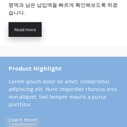
령액과 남은 납입액을 빠르게 확인해보도록 하겠
습니다.
Read more
Product Highlight
Lorem ipsum dolor sit amet, consectetur
adipiscing elit. Nunc imperdiet rhoncus arcu
non aliquet. Sed tempor mauris a purus
porttitor
Learn more