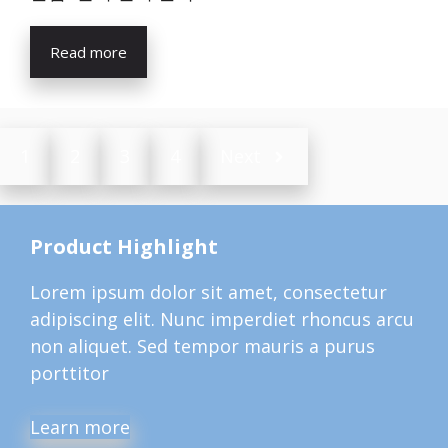
Read more
1
2
3
4
Next
Product Highlight
Lorem ipsum dolor sit amet, consectetur
adipiscing elit. Nunc imperdiet rhoncus arcu
non aliquet. Sed tempor mauris a purus
porttitor
Learn more