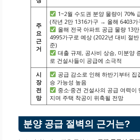
장
1~2월 수도권 분양 물량이 70% 
(작년 2만 1316가구 → 올해 6403가
주
올해 전국 아파트 공급 물량 13만
요
4995가구로 예상 (2022년 대비 절반
근
준)
거
대출 규제, 공사비 상승, 미분양 
로 건설사들이 공급에 소극적
시
공급 감소로 인해 하반기부터 집
장
승 가능성 높음
전
중소·중견 건설사의 공급 여력이
망
지며 주택 착공이 위축될 전망
분양 공급 절벽의 근거는?