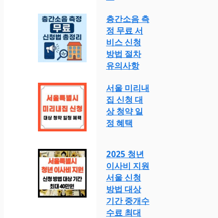
층간소음 측
정 무료 서
비스 신청
방법 절차
유의사항
서울 미리내
집 신청 대
상 청약 일
정 혜택
2025 청년
이사비 지원
서울 신청
방법 대상
기간 중개수
수료 최대