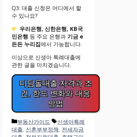
Q3: 대출 신청은 어디에서 할
수 있나요?
우리은행, 신한은행, KB국
민은행
등 주요 은행과
기금 e
든든 누리집
에서 가능합니다.
이상으로 신생아 특례대출에
관한 글을 마치겠습니다.
디딤돌대출 자격과 조
건, 한도 변화와 대응
방법
Categories
Tags
부동산가이드
신생아특례
대출
,
신혼부부정책
,
전세자금
대출
,
정부지원대출
,
주택구입