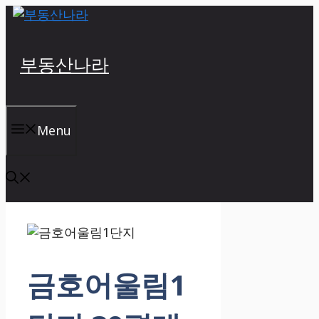
Skip
to
content
부동산나라
Menu
금호어울림1