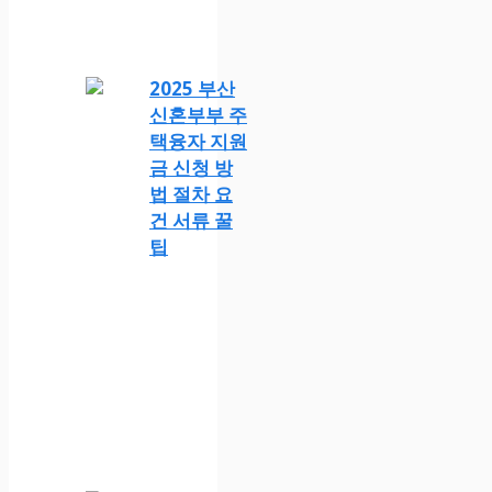
2025 부산
신혼부부 주
택융자 지원
금 신청 방
법 절차 요
건 서류 꿀
팁